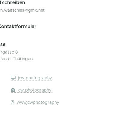
l schreiben
ian.waitschies@gmx.net
ontaktformular
se
rgasse 8
Jena | Thüringen
jcw.photography
jcw.photography
wwwjcwphotography