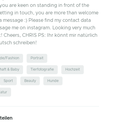
you are keen on standing in front of the
etting in touch, you are more than welcome
a message :) Please find my contact data
sage me on instagram. Looking very much
t! Cheers, CHRIS PS: Ihr könnt mir natürlich
utsch schreiben!
de/Fashion
Portrait
aft & Baby
Tierfotografie
Hochzeit
Sport
Beauty
Hunde
atur
 teilen