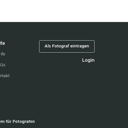
lfe
Als Fotograf eintragen
ife
Login
Qs
ntakt
em für Fotografen