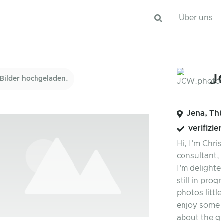
Über uns
J
Bilder hochgeladen.
Jena, Th
verifizie
Hi, I'm Chr
consultant,
I'm delighte
still in pro
photos littl
enjoy some 
about the g