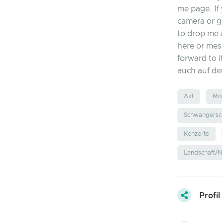
me page. If 
camera or g
to drop me 
here or mes
forward to i
auch auf de
Akt
Mo
Schwangersch
Konzerte
Landschaft/N
Profil