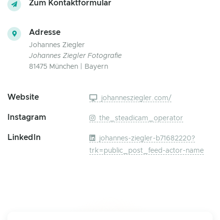
Zum Kontaktformular
Adresse
Johannes Ziegler
Johannes Ziegler Fotografie
81475 München | Bayern
Website
johannesziegler.com/
Instagram
the_steadicam_operator
LinkedIn
johannes-ziegler-b71682220?
trk=public_post_feed-actor-name