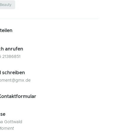
Beauty
 teilen
ch anrufen
6 21386851
l schreiben
moment@gmx.de
ontaktformular
se
a Gottwald
-Moment