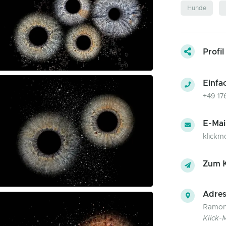
Hunde
Profil
Einfa
+49 17
E-Mai
klick
Zum K
Adres
Ramon
Klick