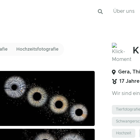
Über uns
K
afie
Hochzeitsfotografie
Gera, Th
17 Jahre
Wir sind ei
Tierfotografi
Schwangersch
Hochzeit