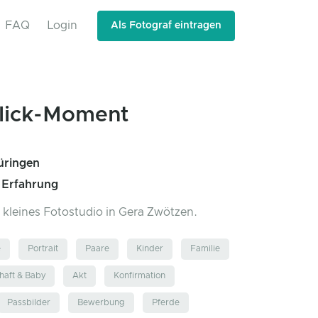
FAQ
Login
Als Fotograf eintragen
lick-Moment
üringen
 Erfahrung
n kleines Fotostudio in Gera Zwötzen.
e
Portrait
Paare
Kinder
Familie
aft & Baby
Akt
Konfirmation
Passbilder
Bewerbung
Pferde