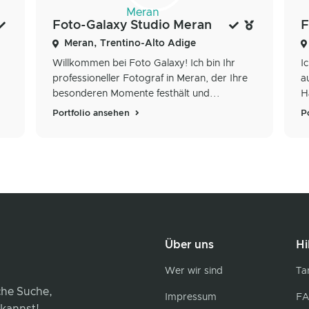
Foto-Galaxy Studio Meran
F
Meran, Trentino-Alto Adige
Willkommen bei Foto Galaxy! Ich bin Ihr
I
professioneller Fotograf in Meran, der Ihre
a
besonderen Momente festhält und...
H
Portfolio ansehen
P
Über uns
Hi
Wer wir sind
Tar
iche Suche,
Impressum
FA
 kannst!