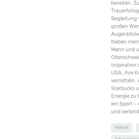
bereiten. Z
Trauerfotog
Begleitung 
großen Wert
Augenblicke
Neben meine
Mann und u
Oberschwein
Inspiration 
USA, ihre K
vermitteln.
Starbucks u
Energie zu t
ein Sport – 
und verbind
Portrait