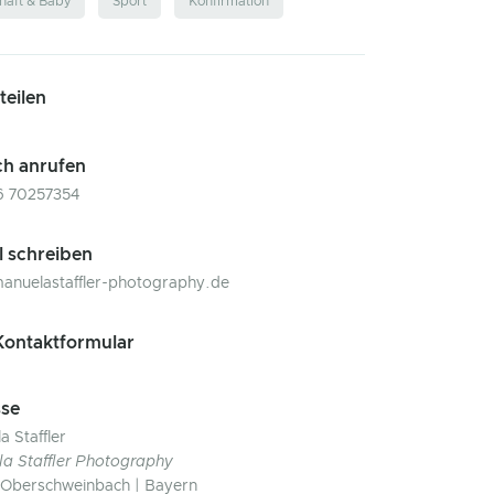
aft & Baby
Sport
Konfirmation
 teilen
ch anrufen
6 70257354
l schreiben
anuelastaffler-photography.de
ontaktformular
se
a Staffler
a Staffler Photography
Oberschweinbach | Bayern