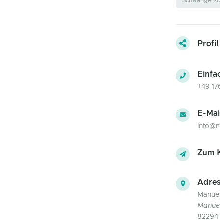
Schwangersch
Profil
Einfa
+49 17
E-Mai
info@m
Zum K
Adres
Manuel
Manuel
82294 