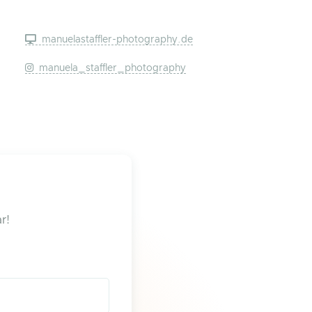
manuelastaffler-photography.de
manuela_staffler_photography
r!