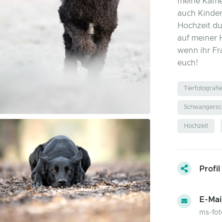
meine Kamer
auch Kinder
Hochzeit du
auf meiner 
wenn ihr Fr
euch!
Tierfotografi
Schwangersch
Hochzeit
Profil
E-Mai
ms-fot