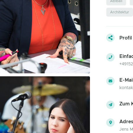
Abiball
Architektur
Profil
Einfa
+4915
E-Mai
kontak
Zum K
Adres
Jens 