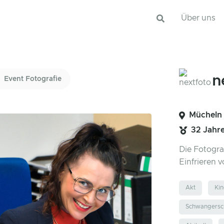
Über uns
n
Event Fotografie
Mücheln 
32 Jahr
Die Fotogra
Einfrieren
Akt
Kin
Schwangersch