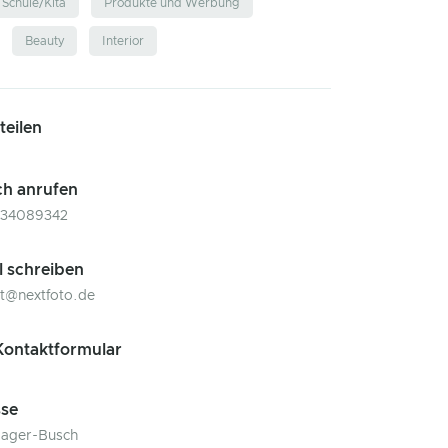
Schule/Kita
Produkte und Werbung
Beauty
Interior
 teilen
ch anrufen
234089342
l schreiben
t@nextfoto.de
ontaktformular
se
Mager-Busch