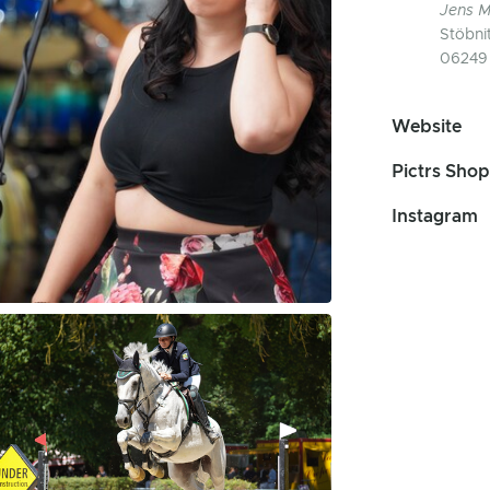
Jens 
Stöbnit
06249 
Website
Pictrs Shop
Instagram