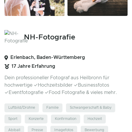
NH-Fotografie
Erlenbach, Baden-Württemberg
17 Jahre Erfahrung
Dein professioneller Fotograf aus Heilbronn für
hochwertige ✓Hochzeitsbilder ✓Businessfotos
✓Eventfotografie ✓Food Fotografie & vieles mehr.
Luftbild/Drohne
Familie
Schwangerschaft & Baby
Sport
Konzerte
Konfirmation
Hochzeit
Abiball
Presse
Imagefotos
Bewerbung