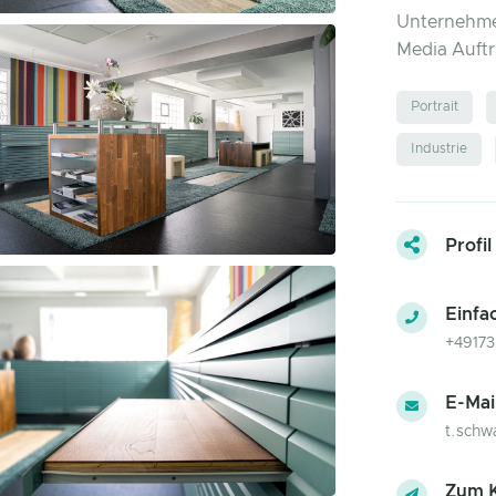
Unternehme
Media Auftri
Portrait
Industrie
Profil
Einfa
+49173
E-Mai
t.schw
Zum K