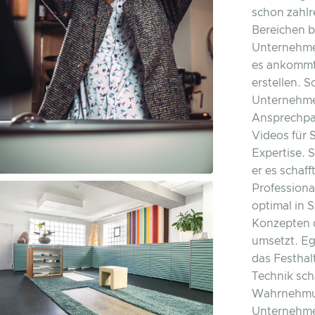
schon zahl
Bereichen b
Unternehme
es ankommt
erstellen. S
Unternehme
Ansprechpa
Videos für 
Expertise. 
er es schaff
Professiona
optimal in 
Konzepten 
umsetzt. Eg
das Festhal
Technik sch
Wahrnehmun
Unternehme