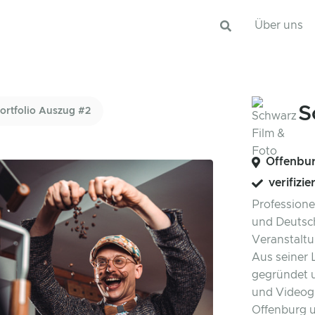
Über uns
S
ortfolio Auszug #2
Offenbu
verifizie
Professione
und Deutsch
Veranstaltu
Aus seiner 
gegründet u
und Videogr
Offenburg u