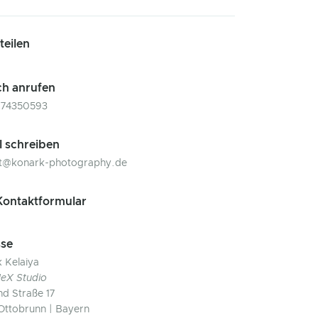
 teilen
ch anrufen
174350593
l schreiben
ct@konark-photography.de
ontaktformular
se
 Kelaiya
eX Studio
nd Straße 17
Ottobrunn | Bayern