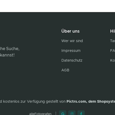
Über uns
Hi
Wer wir sind
Tar
iche Suche,
Impressum
FA
 kannst!
Datenschutz
Ko
AGB
d kostenlos zur Verfügung gestellt von
Pictrs.com, dem Shopsyst
alleFotografen