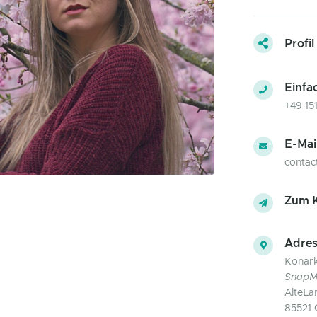
Profil
Einfa
+49 15
E-Mai
conta
Zum K
Adres
Konark
SnapM
AlteLa
85521 