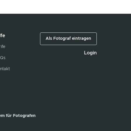
lfe
Als Fotograf eintragen
ife
Login
Qs
ntakt
em für Fotografen