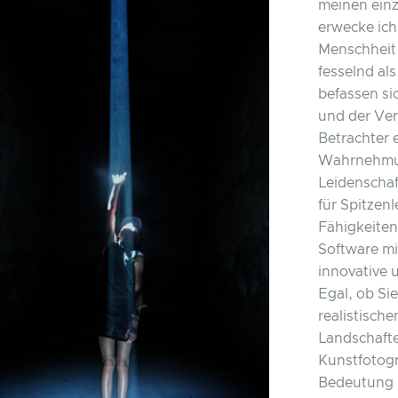
meinen einz
erwecke ich
Menschheit 
fesselnd al
befassen si
und der Ver
Betrachter 
Wahrnehmun
Leidenschaf
für Spitzen
Fähigkeiten
Software mi
innovative 
Egal, ob Si
realistisch
Landschaft
Kunstfotogr
Bedeutung 