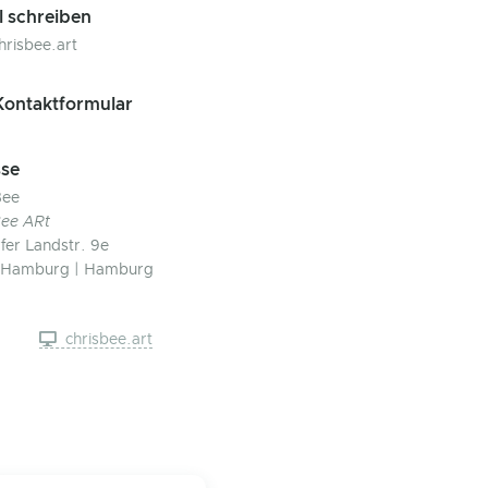
l schreiben
hrisbee.art
ontaktformular
se
Bee
Bee ARt
rfer Landstr. 9e
 Hamburg | Hamburg
chrisbee.art