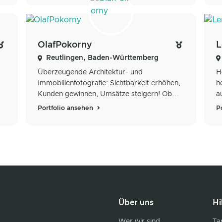
OlafPokorny
L
Reutlingen, Baden-Württemberg
Überzeugende Architektur- und
H
Immobilienfotografie: Sichtbarkeit erhöhen,
h
Kunden gewinnen, Umsätze steigern! Ob...
a
Portfolio ansehen
P
Über uns
Hi
Wer wir sind
Tar