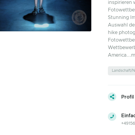
inspirieren 
Fotowettbe
Stunning I
Auswahl der
hike photog
Fotowettbe
Wettbewerb 
America...
Landschaft/N
Profil
Einfa
+4915