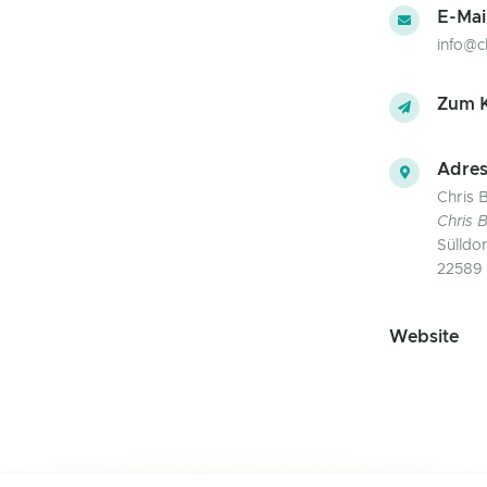
E-Mai
info@c
Zum K
Adres
Chris 
Chris 
Sülldo
22589
Website