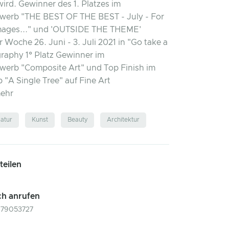
wird. Gewinner des 1. Platzes im
werb "THE BEST OF THE BEST - July - For
mages..." und 'OUTSIDE THE THEME'
 Woche 26. Juni - 3. Juli 2021 in "Go take a
raphy 1° Platz Gewinner im
werb "Composite Art" und Top Finish im
"A Single Tree" auf Fine Art
mehr
atur
Kunst
Beauty
Architektur
 teilen
ch anrufen
679053727