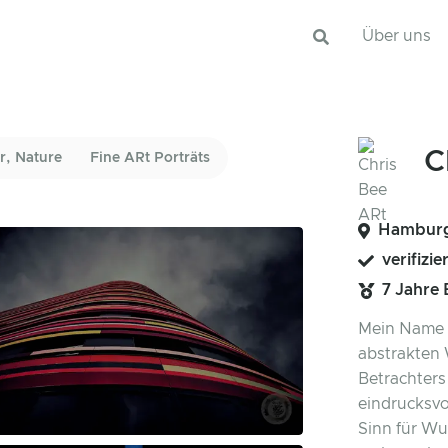
Über uns
C
r, Nature
Fine ARt Porträts
Hambur
verifizie
7 Jahre
Mein Name i
abstrakten 
Betrachters 
eindrucksvo
Sinn für Wu