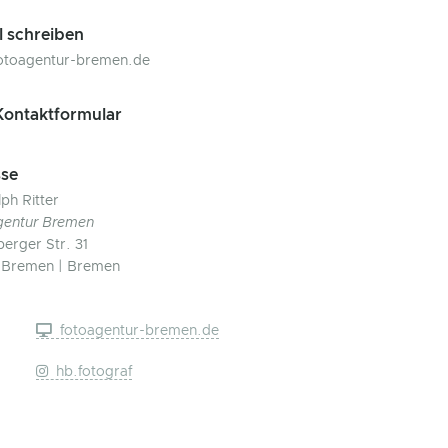
l schreiben
otoagentur-bremen.de
ontaktformular
se
ph Ritter
gentur Bremen
berger Str. 31
 Bremen | Bremen
fotoagentur-bremen.de
hb.fotograf