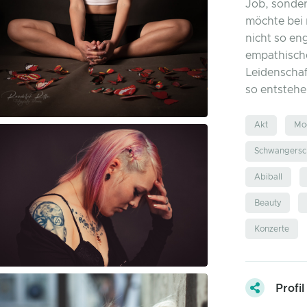
Job, sonder
möchte bei
nicht so en
empathisch
Leidenschaf
so entstehe
Akt
Mo
Schwangersch
Abiball
Beauty
Konzerte
Profil