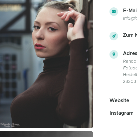
E-Mai
info@f
Zum K
Adres
Randol
Fotoa
Heidel
28203
Website
Instagram