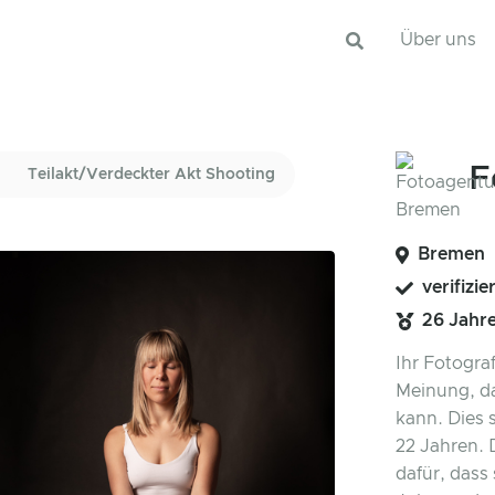
Über uns
F
Teilakt/Verdeckter Akt Shooting
Bremen
verifizie
26 Jahr
Ihr Fotograf
Meinung, da
kann. Dies
22 Jahren. 
dafür, dass 