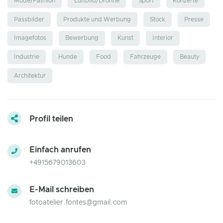
Mode/Fashion
Luftbild/Drohne
Sport
Konzerte
Passbilder
Produkte und Werbung
Stock
Presse
Imagefotos
Bewerbung
Kunst
Interior
Industrie
Hunde
Food
Fahrzeuge
Beauty
Architektur
Profil teilen
Einfach anrufen
+4915679013603
E-Mail schreiben
fotoatelier.fontes@gmail.com