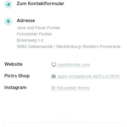
Zum Kontaktformular
Adresse
Jana und Paulo Fontes
Fotoatelier Fontes
Birkenweg 1-2
18182 Gelbensande | Mecklenburg-Western Pomerania
Website
paulofontes.com
Pictrs Shop
apps.scrappbook.de/SJJcr5fO0
Instagram
fotoatelier.fontes