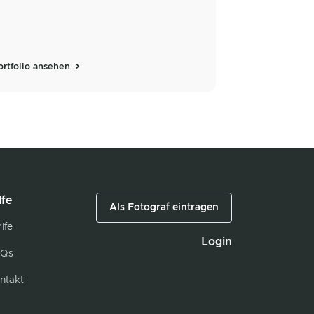
ortfolio ansehen
lfe
Als Fotograf eintragen
ife
Login
Qs
ntakt