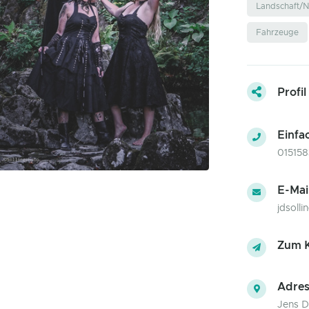
Landschaft/N
Fahrzeuge
Profil
Einfa
01515
E-Mai
jdsoll
Zum K
Adres
Jens D