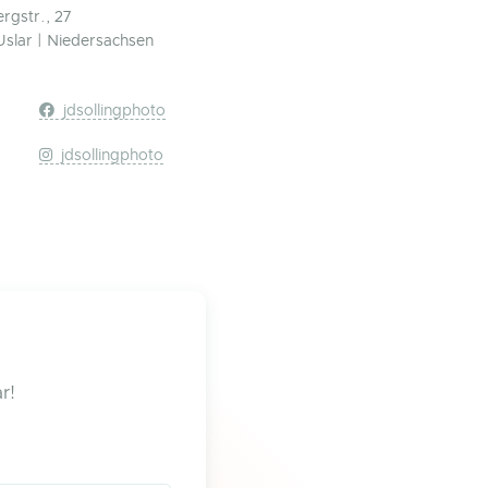
rgstr., 27
Uslar | Niedersachsen
jdsollingphoto
jdsollingphoto
r!