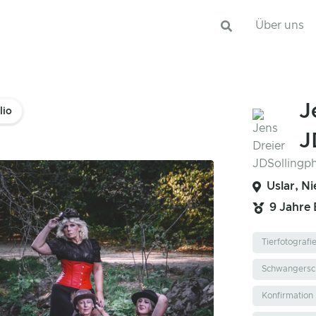
Über uns
J
lio
J
Uslar, N
9 Jahre
Tierfotografi
Schwangersch
Konfirmation