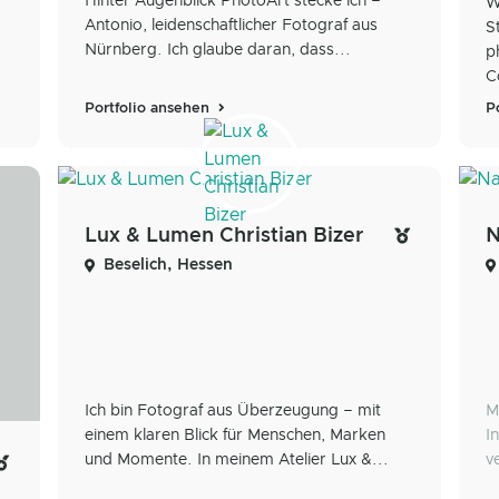
Hinter Augenblick PhotoArt stecke ich –
W
Antonio, leidenschaftlicher Fotograf aus
S
Nürnberg. Ich glaube daran, dass...
p
C
Portfolio ansehen
P
Lux & Lumen Christian Bizer
N
Beselich, Hessen
Ich bin Fotograf aus Überzeugung – mit
M
einem klaren Blick für Menschen, Marken
I
und Momente. In meinem Atelier Lux &...
v