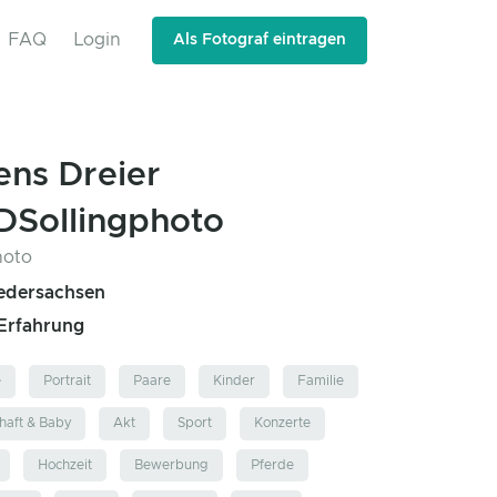
FAQ
Login
Als Fotograf eintragen
ens Dreier
DSollingphoto
iedersachsen
 Erfahrung
e
Portrait
Paare
Kinder
Familie
aft & Baby
Akt
Sport
Konzerte
Hochzeit
Bewerbung
Pferde