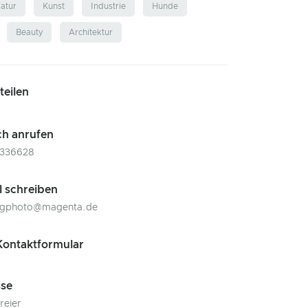
atur
Kunst
Industrie
Hunde
Beauty
Architektur
 teilen
ch anrufen
8336628
l schreiben
ingphoto@magenta.de
ontaktformular
se
reier