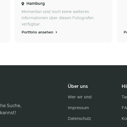
Hamburg
Momentan sind noch keine weiteren
Informationen über diesen Fotografen
verfügbar.
Portfolio ansehen
P
Über uns
Hi
Wer wir sind
Tar
iche Suche,
Impressum
FA
 kannst!
Datenschutz
Ko