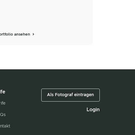
ortfolio ansehen
lfe
Als Fotograf eintragen
ife
Login
Qs
ntakt