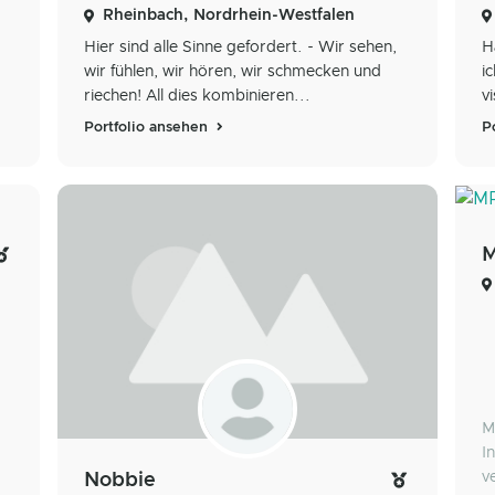
Rheinbach, Nordrhein-Westfalen
Hier sind alle Sinne gefordert. - Wir sehen,
H
wir fühlen, wir hören, wir schmecken und
i
riechen! All dies kombinieren...
v
Portfolio ansehen
P
M
M
I
v
Nobbie