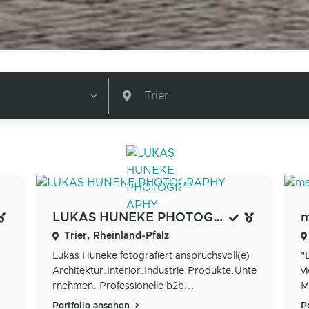
Trier
LUKAS HUNEKE PHOTOGRAPHY
m
Trier, Rheinland-Pfalz
Lukas Huneke fotografiert anspruchsvoll(e)
"
Architektur.Interior.Industrie.Produkte.Unte
v
rnehmen. Professionelle b2b...
M
Portfolio ansehen
P