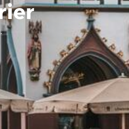
rier
.