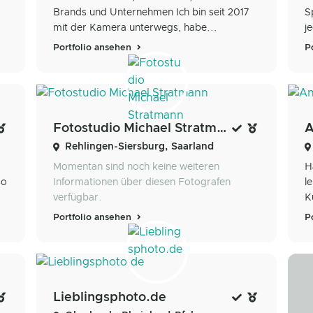
Brands und Unternehmen Ich bin seit 2017
S
mit der Kamera unterwegs, habe...
j
Portfolio ansehen
P
Fotostudio Michael Stratmann
A
Rehlingen-Siersburg, Saarland
Momentan sind noch keine weiteren
H
so
Informationen über diesen Fotografen
l
verfügbar.
K
Portfolio ansehen
P
Lieblingsphoto.de