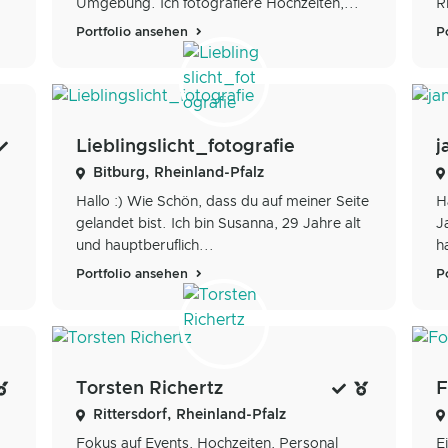
Umgebung. Ich fotografiere Hochzeiten,...
R
Portfolio ansehen
P
Lieblingslicht_fotografie
j
Bitburg, Rheinland-Pfalz
Hallo :) Wie Schön, dass du auf meiner Seite
H
gelandet bist. Ich bin Susanna, 29 Jahre alt
J
und hauptberuflich...
h
Portfolio ansehen
P
Torsten Richertz
F
Rittersdorf, Rheinland-Pfalz
Fokus auf Events, Hochzeiten, Personal
E