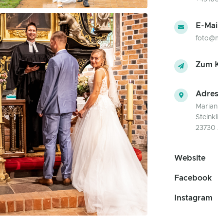
E-Mai
foto@m
Zum K
Adres
Marian
Steinkl
23730 
Website
Facebook
Instagram