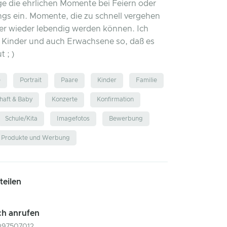
nge die ehrlichen Momente bei Feiern oder
gs ein. Momente, die zu schnell vergehen
r wieder lebendig werden können. Ich
e Kinder und auch Erwachsene so, daß es
t ; )
e
Portrait
Paare
Kinder
Familie
aft & Baby
Konzerte
Konfirmation
Schule/Kita
Imagefotos
Bewerbung
Produkte und Werbung
 teilen
ch anrufen
097507012