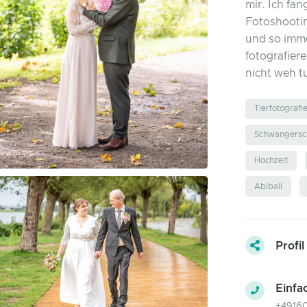
mir. Ich fa
Fotoshootin
und so imme
fotografier
nicht weh tu
Tierfotografi
Schwangersch
Hochzeit
Abiball
Profil
Einfa
+4916