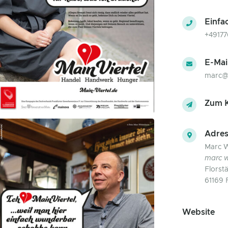
Einfa
+4917
E-Mai
marc@
Zum K
Adres
Marc W
marc w
Florst
61169 
Website