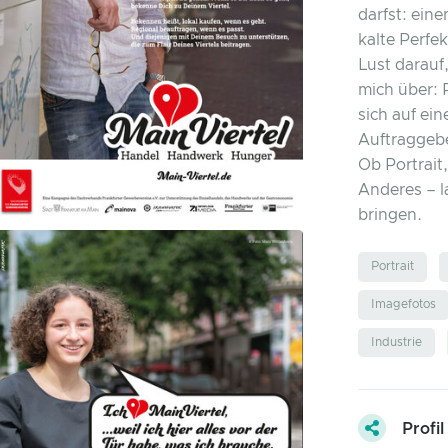
darfst: ein
kalte Perfe
Lust darauf
mich über: 
sich auf ei
Auftraggebe
Ob Portrait
Anderes – l
bringen.
Portrait
Imagefotos
Industrie
Profil