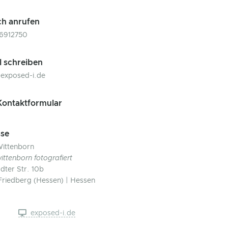
ch anrufen
76912750
l schreiben
exposed-i.de
ontaktformular
se
ittenborn
ittenborn fotografiert
ädter Str. 10b
Friedberg (Hessen) | Hessen
exposed-i.de