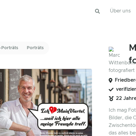
Über uns
M
-Porträts
Porträts
f
Friedber
verifizie
22 Jahr
Ich mag Fot
Bilder, die
Zwischentö
das alles b