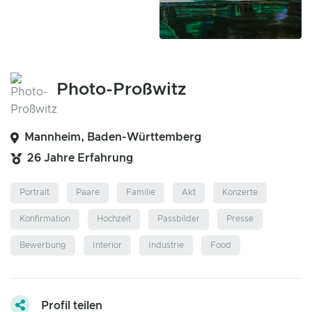
Photo-Proßwitz
Mannheim, Baden-Württemberg
26 Jahre Erfahrung
Portrait
Paare
Familie
Akt
Konzerte
Konfirmation
Hochzeit
Passbilder
Presse
Bewerbung
Interior
Industrie
Food
Profil teilen