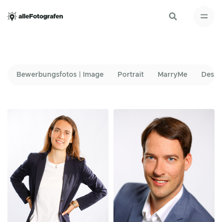
Bewerbungsfotos | Image
Portrait
MarryMe
Desso