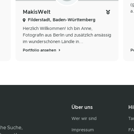
(
a
MakisWelt
Filderstadt, Baden-Württemberg
Herzlich Willkommen! Ich bin Anne,
Fotografin aus Berlin und zusätzlich ansässig
im wunderschönen Ländle in...
Portfolio ansehen
P
Über uns
Hi
Wer wir sind
Tar
iche Suche,
Impressum
FA