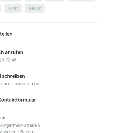
Kunst
Beauty
 teilen
ch anrufen
28172146
l schreiben
rancescorizzato.com
ontaktformular
se
Angermair-Straße 9
München | Bayern