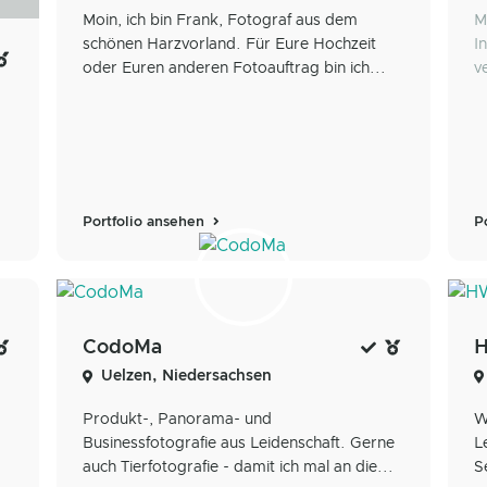
Moin, ich bin Frank, Fotograf aus dem
M
schönen Harzvorland. Für Eure Hochzeit
I
oder Euren anderen Fotoauftrag bin ich...
v
Portfolio ansehen
P
CodoMa
H
Uelzen, Niedersachsen
Produkt-, Panorama- und
W
Businessfotografie aus Leidenschaft. Gerne
L
auch Tierfotografie - damit ich mal an die...
S