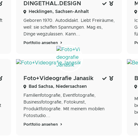
DINGETHAL.DESIGN
M
Hecklingen, Sachsen-Anhalt
ft
Geboren 1970. Autodidakt. Liebt Freiräume,
I
weil: sie schaffen Spannungen. Mag es,
G
Dinge wegzulassen. Kann...
f
Portfolio ansehen
P
Foto+Videografie Janasik
Bad Sachsa, Niedersachsen
Familienfotografie, Eventfotografie,
M
Businessfotografie, Fotokunst,
t
b
Produktfotografie. Mit meinem mobilen
b
Fotostudio...
Portfolio ansehen
P