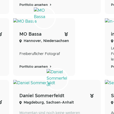
Portfolio ansehen
P
MO Bassa
i
Hannover, Niedersachsen
L
Freiberuflicher Fotograf
F
l
Portfolio ansehen
P
Daniel Sommerfeldt
S
Magdeburg, Sachsen-Anhalt
Momentan sind noch keine weiteren
A