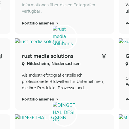
t
Informationen über diesen Fotografen
W
i
verfügbar.
ü
Portfolio ansehen
P
rust media solutions
G
Hildesheim, Niedersachsen
Als Industriefotograf erstelle ich
G
professionelle Bildwelten für Unternehmen,
E
die ihre Produkte, Prozesse und...
Portfolio ansehen
P