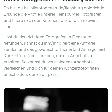
Da bist du bei allefotografen.de/flensburg goldrichtig.
Erkunde die Profile unserer Flensburger Fotografen
und filtere nach den Kriterien, die für dich relevant
sind.
Hast du den richtigen Fotografen in Flensburg
gefunden, kannst du ihm/ihr direkt eine Anfrage
senden und das gewünschte Thema (z.B Anfrage nach
Konzertfotos) beschreiben, um ein Angebot zu
erhalten. So kannst du verschiedene Angebote
vergleichen und dich für deinen Konzertfotografen
entscheiden, der zu dir passt.