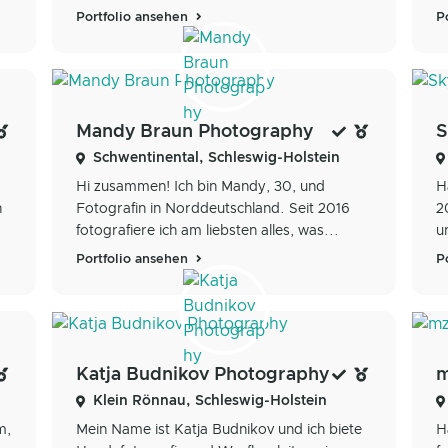
Portfolio ansehen
P
Mandy Braun Photography
S
Schwentinental, Schleswig-Holstein
Hi zusammen! Ich bin Mandy, 30, und
H
n
Fotografin in Norddeutschland. Seit 2016
2
fotografiere ich am liebsten alles, was...
u
Portfolio ansehen
P
Katja Budnikov Photography
m
Klein Rönnau, Schleswig-Holstein
m,
Mein Name ist Katja Budnikov und ich biete
H