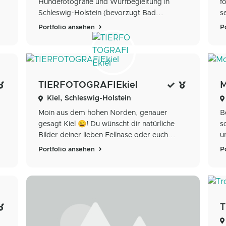
Hundefotografie und Wurfbegleitung in
f
Schleswig-Holstein (bevorzugt Bad...
s
Portfolio ansehen
P
TIERFOTOGRAFIEkiel
Kiel, Schleswig-Holstein
Moin aus dem hohen Norden, genauer
B
gesagt Kiel 😄! Du wünscht dir natürliche
s
Bilder deiner lieben Fellnase oder euch...
u
Portfolio ansehen
P
T