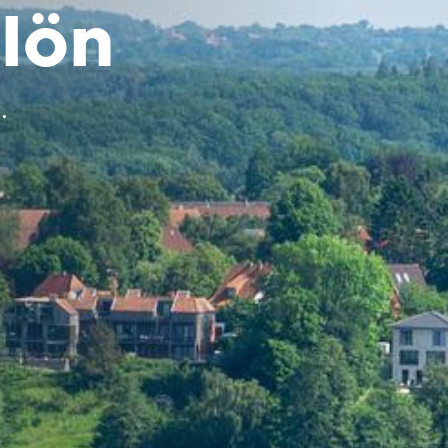
Plön
.