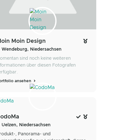
oin Moin Design
Wendeburg, Niedersachsen
omentan sind noch keine weiteren
nformationen über diesen Fotografen
erfügbar.
ortfolio ansehen
CodoMa
Uelzen, Niedersachsen
rodukt-, Panorama- und