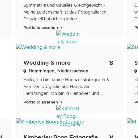
Symmetrie und visuelles Gleichgewicht -
G
Meine Leidenschaft ist das Fotografieren.
w
Prinzipiell hab ich da keine...
D
Portfolio ansehen
P
Wedding & more
S
Hemmingen, Niedersachsen
Hallo, ich bin Janine Hochzeitsfotografin &
M
Familienfotografin aus Hannover
I
Hemmingen. Ich bin in Hannover und...
v
Portfolio ansehen
P
Kimberley Boog Fotografie
M