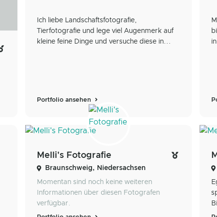
Ich liebe Landschaftsfotografie,
M
Tierfotografie und lege viel Augenmerk auf
b
kleine feine Dinge und versuche diese in...
i
Portfolio ansehen
P
Melli's Fotografie
M
Braunschweig, Niedersachsen
Momentan sind noch keine weiteren
E
Informationen über diesen Fotografen
s
verfügbar.
B