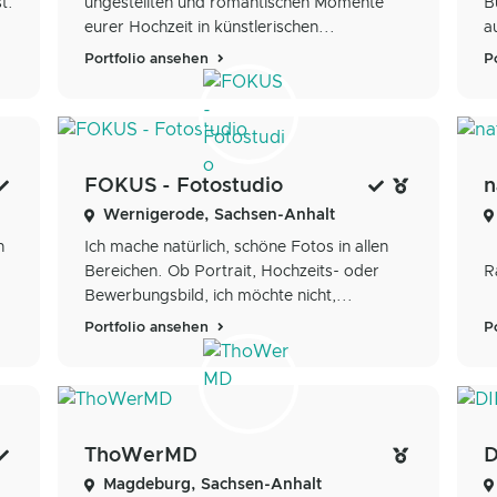
t.
ungestellten und romantischen Momente
B
eurer Hochzeit in künstlerischen...
a
Portfolio ansehen
P
FOKUS - Fotostudio
n
Wernigerode, Sachsen-Anhalt
n
Ich mache natürlich, schöne Fotos in allen
Bereichen. Ob Portrait, Hochzeits- oder
R
Bewerbungsbild, ich möchte nicht,...
Portfolio ansehen
P
ThoWerMD
D
Magdeburg, Sachsen-Anhalt