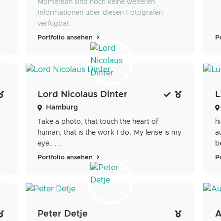
Momentan sind noch keine weiteren
Informationen über diesen Fotografen
verfügbar.
Portfolio ansehen
P
Lord Nicolaus Dinter
L
Hamburg
Take a photo, that touch the heart of
h
t
human, that is the work I do. My lense is my
a
eye.....
b
Portfolio ansehen
P
Peter Detje
A