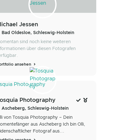
ichael Jessen
Bad Oldesloe, Schleswig-Holstein
omentan sind noch keine weiteren
nformationen über diesen Fotografen
erfügbar.
ortfolio ansehen
osquia Photography
Ascheberg, Schleswig-Holstein
lli von Tosquia Photography – Dein
omentefänger aus Ascheberg Ich bin Olli,
eidenschaftlicher Fotograf aus...