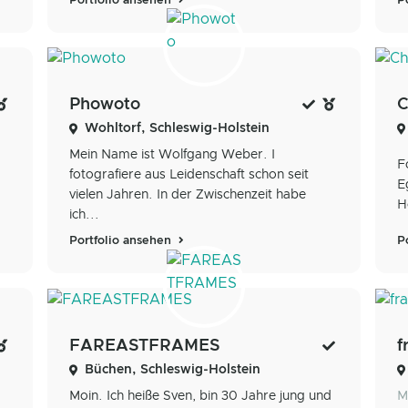
Portfolio ansehen
P
Phowoto
C
Wohltorf, Schleswig-Holstein
Mein Name ist Wolfgang Weber. I
F
fotografiere aus Leidenschaft schon seit
E
vielen Jahren. In der Zwischenzeit habe
H
ich...
Portfolio ansehen
P
FAREASTFRAMES
f
Büchen, Schleswig-Holstein
Moin. Ich heiße Sven, bin 30 Jahre jung und
M