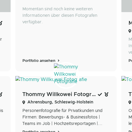
Momentan sind noch keine weiteren
Informationen über diesen Fotografen
verfügbar.
M
ir
M
I
v
Portfolio ansehen
P
Thommy Willkowei Fotografie
T
Ahrensburg, Schleswig-Holstein
is
Personenfotografie für Privatkunden und
O
Firmen: Bewerbungs- & Businessfotos |
M
Teams im Job | Hochzeitsreportagen |...
l