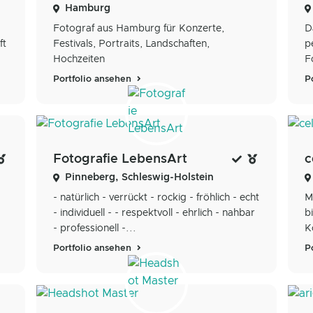
Hamburg
Fotograf aus Hamburg für Konzerte,
D
ft
Festivals, Portraits, Landschaften,
p
Hochzeiten
F
Portfolio ansehen
P
Fotografie LebensArt
c
Pinneberg, Schleswig-Holstein
- natürlich - verrückt - rockig - fröhlich - echt
M
- individuell - - respektvoll - ehrlich - nahbar
b
- professionell -...
K
Portfolio ansehen
P