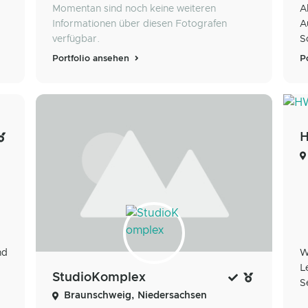
Momentan sind noch keine weiteren
A
Informationen über diesen Fotografen
A
.
verfügbar.
S
Portfolio ansehen
P
H
nd
W
L
StudioKomplex
S
Braunschweig, Niedersachsen