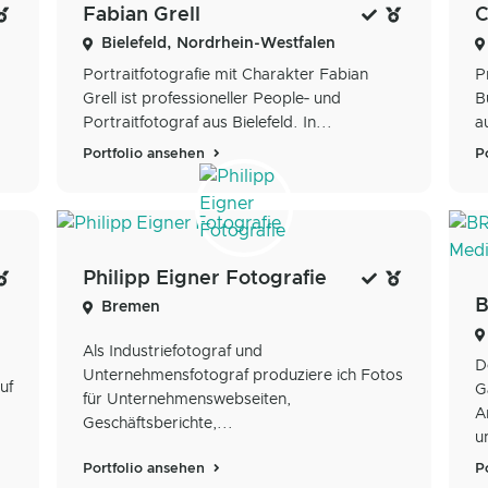
Fabian Grell
Bielefeld, Nordrhein-Westfalen
Portraitfotografie mit Charakter Fabian
P
Grell ist professioneller People‑ und
B
Portraitfotograf aus Bielefeld. In...
a
Portfolio ansehen
P
Philipp Eigner Fotografie
Bremen
Als Industriefotograf und
D
Unternehmensfotograf produziere ich Fotos
uf
G
für Unternehmenswebseiten,
A
Geschäftsberichte,...
u
Portfolio ansehen
P