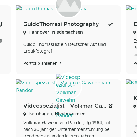
GuidoThomasi Photography
E
Hannover, Niedersachsen
ft
E
Guido Thomasi ist ein Deutscher Akt und
P
Erotikfotograf
u
Portfolio ansehen
P
K
Videospezialist - Volkmar Gawehn von Pander
Isernhagen, Niedersachsen
H
Volkmar Gawehn von Pander, Jg.1964, hat
u
nach 30 jähriger Unternehmensführung bei
A
trendmediatv in den letzten Jahren...