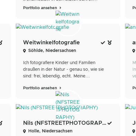
P
Portfolio ansehen
Weitwinkelfotografie
a
Söhlde, Niedersachsen
Ich fotografiere Kinder und Familien
M
draußen in der Natur - genau so, wie sie
I
sind: frei, lebendig, echt. Meine...
v
Portfolio ansehen
P
Nils (NFSTREETPHOTOGRAPHY)
J
Holle, Niedersachsen