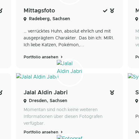
Mittagsfoto
M
Radeberg, Sachsen
… verrücktes Huhn, absolut ehrlich und mit
M
ausgeprägtem Charakter. Das bin ich: MIRI.
I
Ich liebe Katzen, Pokémon,...
v
Portfolio ansehen
P
Jalal Aldin Jabri
S
Dresden, Sachsen
Momentan sind noch keine weiteren
Informationen über diesen Fotografen
P
verfügbar.
Portfolio ansehen
P