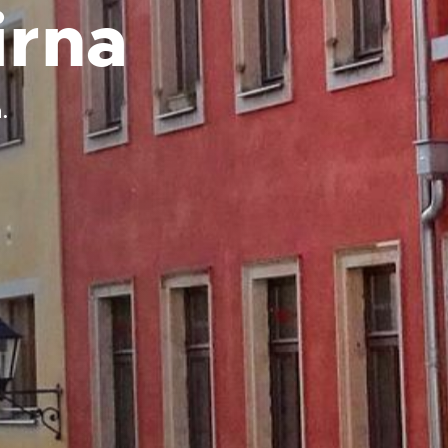
irna
.