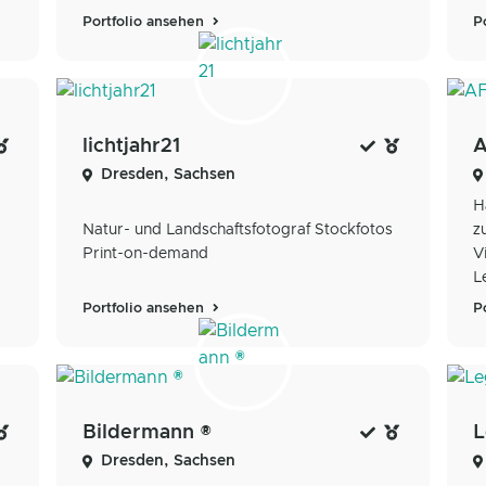
P
Portfolio ansehen
lichtjahr21
Dresden, Sachsen
H
Natur- und Landschaftsfotograf Stockfotos
z
Print-on-demand
V
L
Portfolio ansehen
P
Bildermann ®
L
Dresden, Sachsen