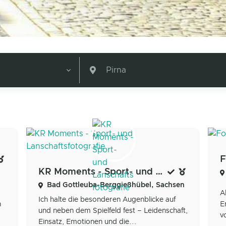
Pirna
F
KR Moments - Sport- und Lanschaftsfotografie
Bad Gottleuba-Berggießhübel, Sachsen
A
Ich halte die besonderen Augenblicke auf
n
E
und neben dem Spielfeld fest – Leidenschaft,
v
Einsatz, Emotionen und die...